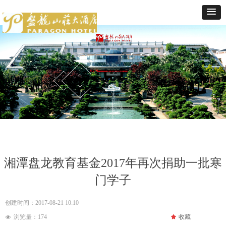
湘潭盘龙教育基金2017年再次捐助一批寒
门学子
创建时间：
2017-08-21
10:10
浏览量：
174
끄
收藏
넶