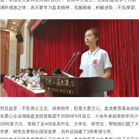
满怀感激之情，表示要学习盘龙精神，克服困难，积极进取，不负厚望。
穷且益坚，不坠青云之志。捐资助学，彰显大爱之心。盘龙教育基金由知
名爱心企业湖南盘龙投资集团于2006年9月设立，十余年来捐资助学共计
2000多万元，资助了近400名高中生、大学生、研究生，帮助他们圆了大
学梦、研究生梦和出国深造梦，另外还捐建了3所希望小学。